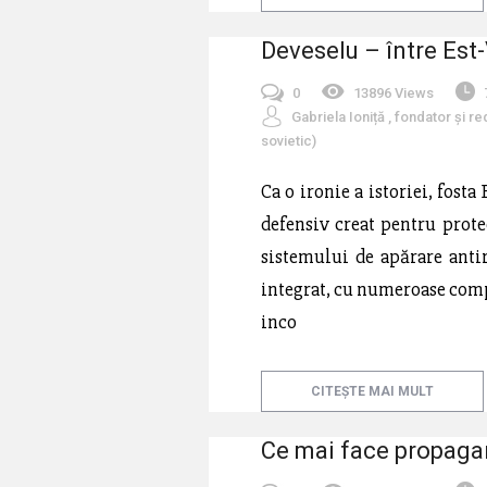
Deveselu – între Est-
0
13896 Views
Gabriela Ioniță , fondator și re
sovietic)
Ca o ironie a istoriei, fost
defensiv creat pentru prote
sistemului de apărare anti
integrat, cu numeroase comp
inco
CITEȘTE MAI MULT
Ce mai face propaga