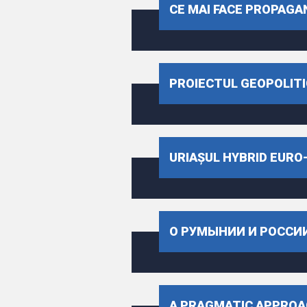
CE MAI FACE PROPAGA
PROIECTUL GEOPOLITIC 
URIAȘUL HYBRID EURO-
О РУМЫНИИ И РОССИ
A PRAGMATIC APPROA