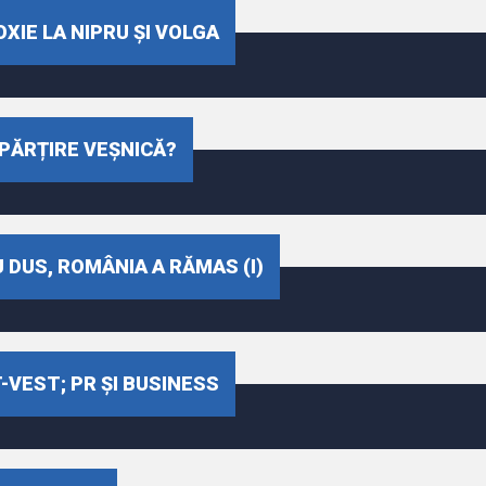
OXIE LA NIPRU ȘI VOLGA
SPĂRȚIRE VEȘNICĂ?
U DUS, ROMÂNIA A RĂMAS (I)
-VEST; PR ȘI BUSINESS