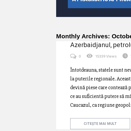
Monthly Archives:
Octob
Azerbaidjanul, petrol
0
15339 Views
Întotdeauna, statele sunt nev
la puterile regionale. Aceast
devină piese care contează p
ce au suficientă putere să m
Caucazul, ca regiune geopoli
CITEȘTE MAI MULT