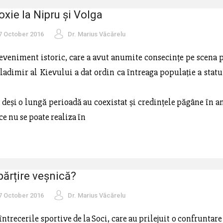
xie la Nipru și Volga
7 October 2016
Dr. Marius Văcărelu
eveniment istoric, care a avut anumite consecințe pe scena po
adimir al Kievului a dat ordin ca întreaga populație a statul
deși o lungă perioadă au coexistat și credințele păgâne în an
e nu se poate realiza în
părțire veșnică?
7 October 2016
Dr. Marius Văcărelu
 întrecerile sportive de la Soci, care au prilejuit o confrunta