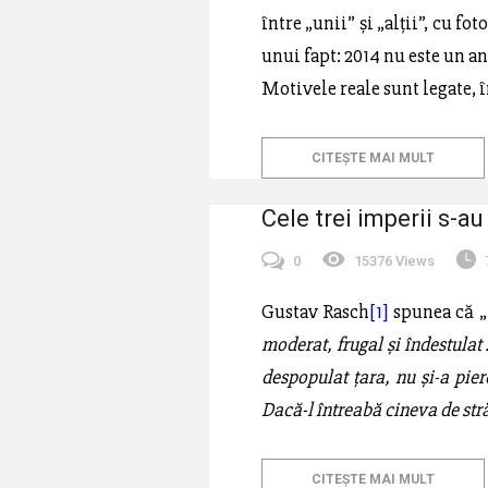
între „unii” și „alții”, cu fo
unui fapt: 2014 nu este un a
Motivele reale sunt legate, î
CITEȘTE MAI MULT
Cele trei imperii s-a
0
15376 Views
Gustav Rasch
[1]
spunea că „
moderat, frugal și îndestulat 
despopulat țara, nu și-a pier
Dacă-l întreabă cineva de st
CITEȘTE MAI MULT