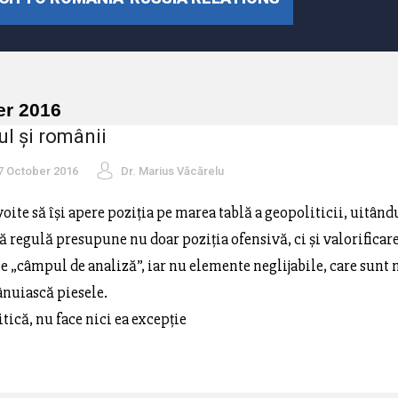
er 2016
ul și românii
7 October 2016
Dr. Marius Văcărelu
oite să își apere poziția pe marea tablă a geopoliticii, uitându-
ă regulă presupune nu doar poziția ofensivă, ci și valorificare 
e „câmpul de analiză”, iar nu elemente neglijabile, care sunt 
ânuiască piesele.
tică, nu face nici ea excepție