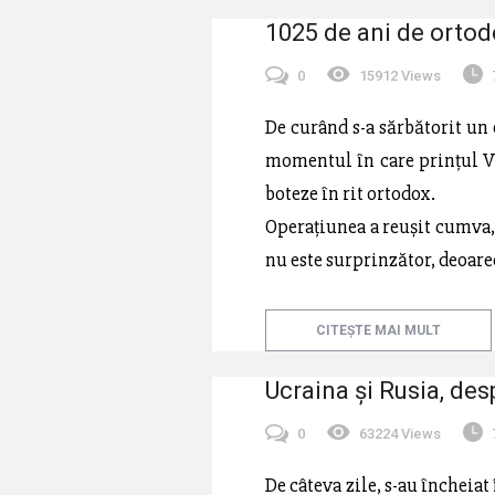
1025 de ani de ortodo
0
15912 Views
De curând s-a sărbătorit un 
momentul în care prințul Vl
boteze în rit ortodox.
Operațiunea a reușit cumva, 
nu este surprinzător, deoarec
CITEȘTE MAI MULT
Ucraina și Rusia, des
0
63224 Views
De câteva zile, s-au încheiat