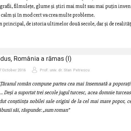
tografii, filmulețe, glume și știri mai mult sau mai puțin inven
n calm și în mod cert va crea multe probleme.
n principal, de istoria ultimelor două secole, dar și de realită
u dus, România a rămas (I)
7 October 2016
Prof. univ. dr. Stan Petrescu
Țăranul român compune partea cea mai însemnată a poporațiu
... Deși a suportat trei secole jugul turcesc, acea domnie turcea
dut conștiința nobilei sale origini de la cel mai mare popor, 
răbunii săi, răspunde: „sum roman”