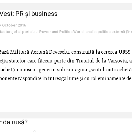
Vest; PR și business
7 October 2016
dactor șef al portalului Power and Politics World, analist politica externă (în 
a Bază Militară Aeriană Deveselu, construită la cererea URSS
cţia statelor care făceau parte din Tratatul de la Varșovia, 
rachetă cunoscut generic sub sintagma „scutul antirachetă”
onente răspândite în întreaga lume şi cu rol eminamente defen
nda rusă?