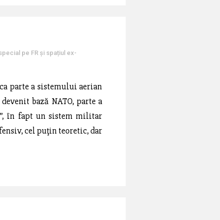
special pe FR și spațiul ex-
 ca parte a sistemului aerian
a devenit bază NATO, parte a
, în fapt un sistem militar
siv, cel puţin teoretic, dar