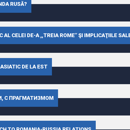
NDA RUSĂ?
AL CELEI DE-A ,,TREIA ROME’’ ŞI IMPLICAŢIILE SAL
ASIATIC DE LA EST
И, С ПРАГМАТИЗМОМ
CH TO ROMANIA-RUSSIA RELATIONS