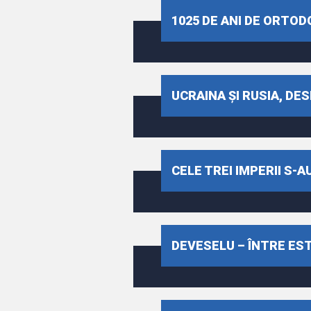
1025 DE ANI DE ORTOD
UCRAINA ȘI RUSIA, DE
CELE TREI IMPERII S-A
DEVESELU – ÎNTRE EST