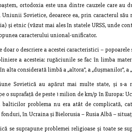
noaștem, ortodoxia este una dintre cauzele care au d
 Uniunii Sovietice, deoarece ea, prin caracterul său n
a) și etnic (văzut mai ales în statele URSS, unde cont
 opunea caracterului unional-unificator.
 doar o descriere a acestei caracteristici – popoarele s
liniere a acesteia: rugăciunile se fac în limba mater
în alta considerată limbă a „altora”, a „dușmanilor”, a „
une Sovietică au apărut mai multe state, și s-a r
 pe o suprafață de peste 1 milion de km/p în Europa: Ucr
a balticilor problema nu era atât de complicată, cat
onduri, în Ucraina și Bielorusia – Rusia Albă – situați
tică se suprapune problemei religioase și toate se s