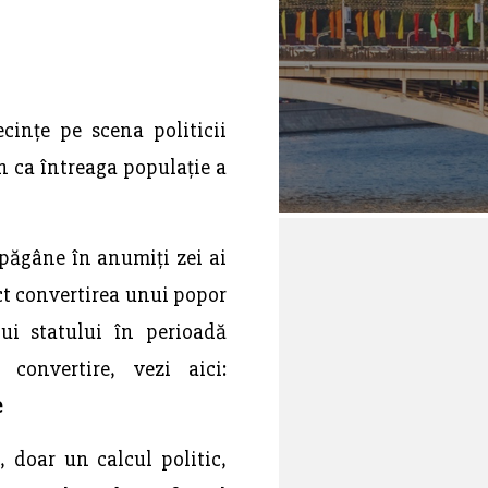
cințe pe scena politicii
n ca întreaga populație a
 păgâne în anumiți zei ai
ect convertirea unui popor
lui statului în perioadă
onvertire, vezi aici:
e
, doar un calcul politic,