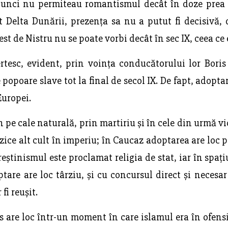
tunci nu permiteau romantismul decât în doze prea 
 Delta Dunării, prezența sa nu a putut fi decisivă,
est de Nistru nu se poate vorbi decât în sec IX, ceea ce 
ertesc, evident, prin voința conducătorului lor Bori
 popoare slave tot la final de secol IX. De fapt, adopta
Europei.
 pe cale naturală, prin martiriu și în cele din urmă v
ice alt cult în imperiu; în Caucaz adoptarea are loc p
eștinismul este proclamat religia de stat, iar în spațiu
ptare are loc târziu, și cu concursul direct și necesa
fi reușit.
s are loc într-un moment în care islamul era în ofensi