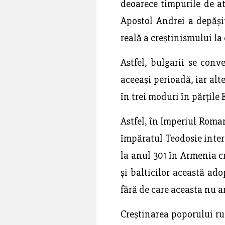
deoarece timpurile de a
Apostol Andrei a depășit
reală a creștinismului la 
Astfel, bulgarii se conv
aceeași perioadă, iar alte
în trei moduri în părțile 
Astfel, în Imperiul Roman
împăratul Teodosie interz
la anul 301 în Armenia cr
și balticilor această ado
fără de care aceasta nu ar 
Creștinarea poporului ru