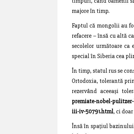
timpuri, când oamenii si
majore în timp.
Faptul că mongolii au fos
refacere – însă cu altă c
secolelor următoare ca e
special în Siberia cea pl
În timp, statul rus se co
Ortodoxia, tolerantă prin
rezervând aceeași tole
premiate-nobel-pulitzer-
iii-iv-50791.html
, ci doa
Însă în spațiul bazinului