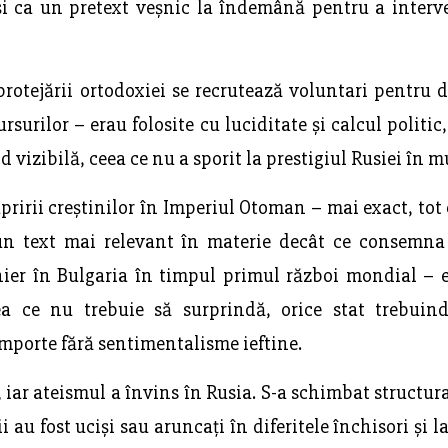
și ca un pretext veșnic la îndemână pentru a interv
rotejării ortodoxiei se recrutează voluntari pentru di
surilor – erau folosite cu luciditate și calcul politic,
 vizibilă, ceea ce nu a sporit la prestigiul Rusiei în m
ririi creștinilor în Imperiul Otoman – mai exact, tot 
 un text mai relevant în materie decât ce consemn
ier în Bulgaria în timpul primul război mondial – e
a ce nu trebuie să surprindă, orice stat trebuind
omporte fără sentimentalisme ieftine.
t, iar ateismul a învins în Rusia. S-a schimbat structu
cii au fost uciși sau aruncați în diferitele închisori și 