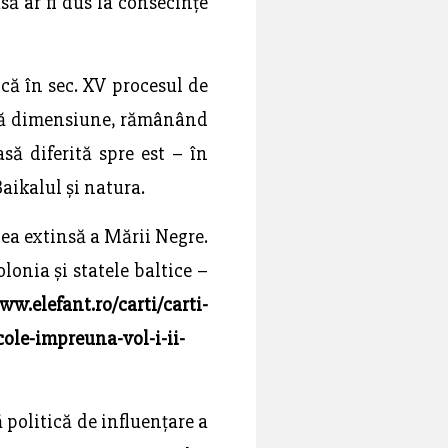
ă ar fi dus la consecințe
 că în sec. XV procesul de
eastă dimensiune, rămânând
să diferită spre est – în
aikalul și natura.
nea extinsă a Mării Negre.
lonia și statele baltice –
ww.elefant.ro/carti/carti-
ole-impreuna-vol-i-ii-
 politică de influențare a