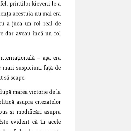
el, prinților kieveni le-a
uența acestuia nu mai era
ru a juca un rol real de
ere dar aveau încă un rol
internațională – așa era
e mari suspiciuni față de
t să scape.
 după marea victorie de la
litică asupra cnezatelor
pus și modificări asupra
 Este evident că în acele