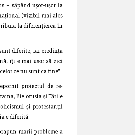
us – săpând ușor-ușor la
ațional (vizibil mai ales
ribuia la diferențierea în
unt diferite, iar credința
nă, îți e mai ușor să zici
celor ce nu sunt ca tine”.
epornit proiectul de re-
aina, Bielorusia și Țările
olicismul și protestanții
a e diferită.
uprapun marii probleme a