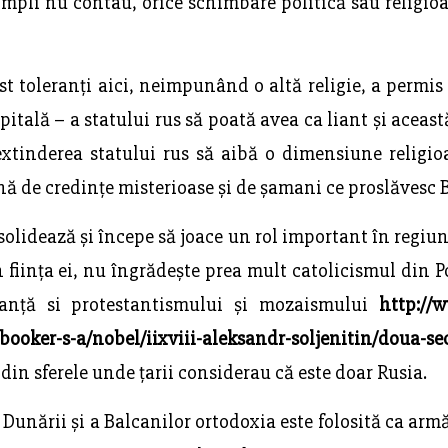
mpli nu contau, orice schimbare politică sau religioas
t toleranți aici, neimpunând o altă religie, a permis
apitală – a statului rus să poată avea ca liant și ac
xtinderea statului rus să aibă o dimensiune religioa
ină de credințe misterioase și de șamani ce proslăvesc B
nsolidează și începe să joace un rol important în regiu
 ființa ei, nu îngrădește prea mult catolicismul din Po
ranță si protestantismului și mozaismului
http://w
booker-s-a/nobel/iixviii-aleksandr-soljenitin/doua-sec
r din sferele unde țarii considerau că este doar Rusia.
 Dunării și a Balcanilor ortodoxia este folosită ca armă