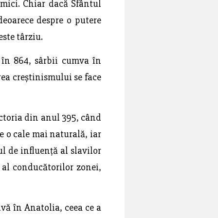
mici. Chiar dacă Sfântul
 deoarece despre o putere
este târziu.
s în 864, sârbii cumva în
rea creștinismului se face
ictoria din anul 395, când
e o cale mai naturală, iar
l de influență al slavilor
r al conducătorilor zonei,
vă în Anatolia, ceea ce a