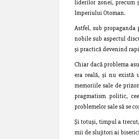
liderilor zonei, precum 
Imperiului Otoman.
Astfel, sub propaganda p
nobile sub aspectul discur
și practică devenind rapid
Chiar dacă problema asup
era reală, și nu există
memoriile sale de prizon
pragmatism politic, cee
problemelor sale să se c
Și totuși, timpul a trecu
mii de slujitori ai biseri