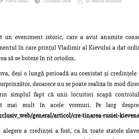
15912 Views
7 October 2016
Dr. Marius Văcărelu
t un eveniment istoric, care a avut anumite conse
mentul în care prințul Vladimir al Kievului a dat ordi
ea să se boteze în rit ortodox.
va, deși o lungă perioadă au coexistat și credințele
surprinzător, deoarece nu se poate realiza în mod dir
rin simplul fapt că unii locuitori scapă controlu
t mai mult în acele vremuri. Pe larg despre c
xclusiv_web/general/articol/cre-tinarea-rusiei-kieven
 alegere a credinței a fost, ca în toate statele slave