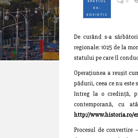
0
SPAȚIUL
EX-
SOVIETIC
De curând s-a sărbători
regionale: 1025 de la mo
statului pe care îl conduc
Operațiunea a reușit cum
pădurii, ceea ce nu este 
întreg la o credință, p
contemporană, cu atâ
http://www.historia.ro/e
Procesul de convertire –