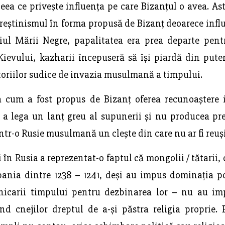
ea ce privește influența pe care Bizanțul o avea. Astf
creștinismul în forma propusă de Bizanț deoarece infl
țiul Mării Negre, papalitatea era prea departe pent
 Kievului, kazharii începuseră să își piardă din put
itoriilor sudice de invazia musulmană a timpului.
șa cum a fost propus de Bizanț oferea recunoaștere 
 a lega un lanț greu al supunerii și nu producea pr
într-o Rusie musulmană un clește din care nu ar fi reuși
în Rusia a reprezentat-o faptul că mongolii / tătarii,
pania dintre 1238 – 1241, deși au impus dominația po
onicarii timpului pentru dezbinarea lor – nu au im
sând cnejilor dreptul de a-și păstra religia proprie.