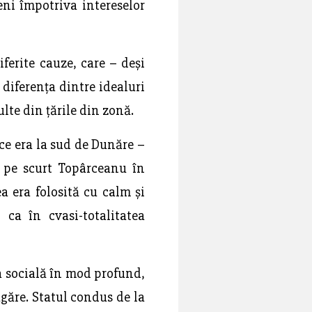
eni împotriva intereselor
ferite cauze, care – deși
 diferența dintre idealuri
ulte din țările din zonă.
ce era la sud de Dunăre –
a pe scurt Topârceanu în
a era folosită cu calm și
 ca în cvasi-totalitatea
ra socială în mod profund,
lagăre. Statul condus de la