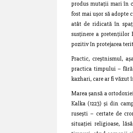
produs mutații mari în ce
fost mai ușor să adopte 
atât de ridicată în spa
susținere a pretențiilor
pozitiv în protejarea ter
Practic, creștnismul, a
practica timpului – fără
kazhari, care ar fi văzut 
Marea șansă a ortodoxiei 
Kalka (1223) și din cam
rusești – certate de cr
situației religioase, lă