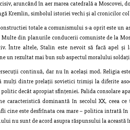
isiv, aruncând în aer marea catedrală a Moscovei, dor
ngă Kremlin, simbolul istoriei vechi și al cronicilor col
onstructiei totale a comunismului s-a oprit este un a
1. Multe din planurile conducerii comuniste de la Mo
v. Între altele, Stalin este nevoit să facă apel și
e un rezultat mai bun sub aspectul moralului soldațil
secuții continuă, dar nu în același mod. Religia este
mulți dintre prelații sovietici trimiși la diferite asoc
politic decât apropiat sfințeniei. Palida consolare apar
ine caracteristică dominantă în secolul XX, ceea ce 
li cine este desfrînata cea mare – politica intrată în
ului nu sunt de acord asupra răspunsului la această î