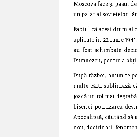
Moscova face și pasul dec
un palat al sovietelor, lâ
Faptul că acest drum al c
aplicate în 22 iunie 194
au fost schimbate decici
Dumnezeu, pentru a obțin
După război, anumite per
multe cărți subliniază că 
joacă un rol mai degrabă 
biserici politizarea dev
Apocalipsă, căutând să af
nou, doctrinarii fenomen