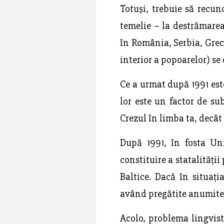
Totuși, trebuie să recu
temelie – la destrămarea
în România, Serbia, Greci
interior a popoarelor) se
Ce a urmat după 1991 este
lor este un factor de sub
Crezul în limba ta, decât 
După 1991, în fosta Uni
constituire a statalității
Baltice. Dacă în situați
având pregătite anumite f
Acolo, problema lingvis