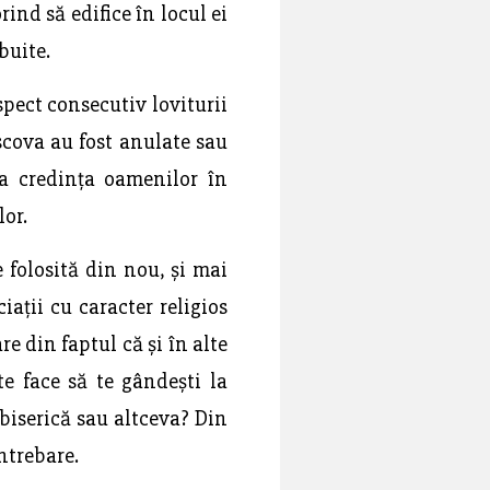
ind să edifice în locul ei
buite.
spect consecutiv loviturii
scova au fost anulate sau
 la credința oamenilor în
or.
 folosită din nou, și mai
iații cu caracter religios
e din faptul că și în alte
te face să te gândești la
 biserică sau altceva? Din
ntrebare.