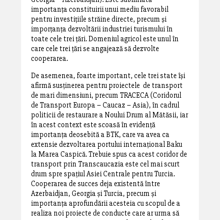
importanța constituirii unui mediu favorabil
pentru investițiile străine directe, precum și
imporțanța dezvoltării industriei turismului în
toate cele trei țări. Domeniul agricol este unul în
care cele trei țări se angajează să dezvolte
cooperarea.
De asemenea, foarte important, cele trei state își
afirmă susținerea pentru proiectele de transport
de mari dimensiuni, precum TRACECA (Coridorul
de Transport Europa – Caucaz – Asia), în cadrul
politicii de restaurare a Noului Drum al Mătăsii, iar
în acest context este scoasă în evidență
importanța deosebită a BTK, care va avea ca
extensie dezvoltarea portului internațional Baku
la Marea Caspică. Trebuie spus ca acest coridor de
transport prin Transcaucazia este cel mai scurt
drum spre spațiul Asiei Centrale pentru Turcia.
Cooperarea de succes deja existentă între
Azerbaidjan, Georgia și Turcia, precum și
importanța aprofundării acesteia cu scopul de a
realiza noi proiecte de conducte care ar urma să