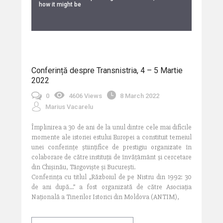
how it might be
Conferință despre Transnistria, 4 – 5 Martie
2022
0
4606 Views
8 March 2022
Marius Vacarelu
Împlinirea a 30 de ani de la unul dintre cele mai dificile
momente ale istoriei estului Europei a constituit temeiul
unei conferințe științifice de prestigiu organizate în
colaborare de către instituții de învățâmânt și cercetare
din Chișinău, Târgoviște și București.
Conferința cu titlul „Războiul de pe Nistru din 1992: 30
de ani după...” a fost organizată de către Asociația
Națională a Tinerilor Istorici din Moldova (ANTIM),