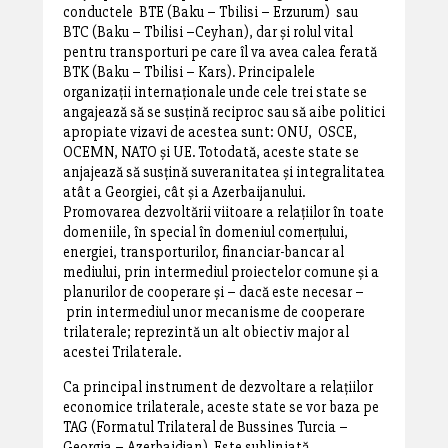
conductele BTE (Baku – Tbilisi – Erzurum) sau
BTC (Baku – Tbilisi –Ceyhan), dar și rolul vital
pentru transporturi pe care îl va avea calea ferată
BTK (Baku – Tbilisi – Kars). Principalele
organizații internaționale unde cele trei state se
angajează să se susțină reciproc sau să aibe politici
apropiate vizavi de acestea sunt: ONU, OSCE,
OCEMN, NATO și UE. Totodată, aceste state se
anjajează să susțină suveranitatea și integralitatea
atât a Georgiei, cât și a Azerbaijanului.
Promovarea dezvoltării viitoare a relațiilor în toate
domeniile, în special în domeniul comerțului,
energiei, transporturilor, financiar-bancar al
mediului, prin intermediul proiectelor comune și a
planurilor de cooperare și – dacă este necesar –
prin intermediul unor mecanisme de cooperare
trilaterale; reprezintă un alt obiectiv major al
acestei Trilaterale.
Ca principal instrument de dezvoltare a relațiilor
economice trilaterale, aceste state se vor baza pe
TAG (Formatul Trilateral de Bussines Turcia –
Georgia – Azerbaidjan). Este subliniată