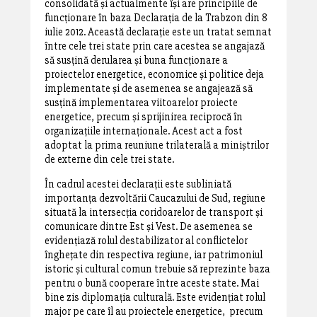
consolidată și actualmente își are principiile de
funcționare în baza Declarația de la Trabzon din 8
iulie 2012. Această declarație este un tratat semnat
între cele trei state prin care acestea se angajază
să susțină derularea și buna funcționare a
proiectelor energetice, economice și politice deja
implementate și de asemenea se angajează să
susțină implementarea viitoarelor proiecte
energetice, precum și sprijinirea reciprocă în
organizațiile internaționale. Acest act a fost
adoptat la prima reuniune trilaterală a miniștrilor
de externe din cele trei state.
În cadrul acestei declarații este subliniată
importanța dezvoltării Caucazului de Sud, regiune
situată la intersecția coridoarelor de transport și
comunicare dintre Est și Vest. De asemenea se
evidențiază rolul destabilizator al conflictelor
înghețate din respectiva regiune, iar patrimoniul
istoric și cultural comun trebuie să reprezinte baza
pentru o bună cooperare între aceste state. Mai
bine zis diplomația culturală. Este evidențiat rolul
major pe care îl au proiectele energetice, precum