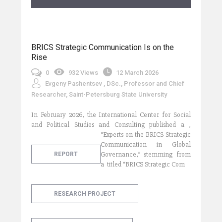
BRICS Strategic Communication Is on the
Rise
0
932 Views
12 March 2026
Evgeny Pashentsev , DSc., Professor and Chief
Researcher, Saint-Petersburg State University
In February 2026, the International Center for Social
and Political Studies and Consulting published a
,
“Experts on the BRICS Strategic
Communication in Global
Governance,” stemming from
REPORT
a
titled “BRICS Strategic Com
RESEARCH PROJECT