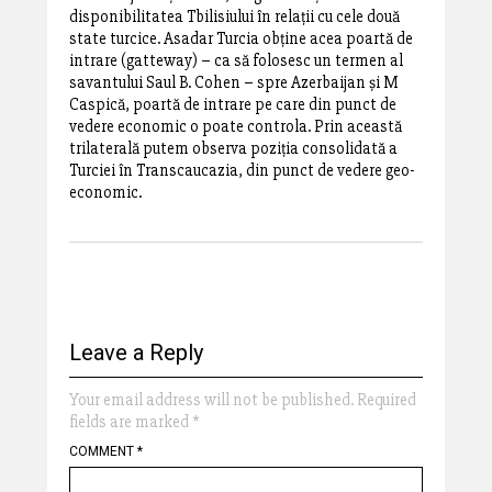
disponibilitatea Tbilisiului în relații cu cele două
state turcice. Asadar Turcia obține acea poartă de
intrare (gatteway) – ca să folosesc un termen al
savantului Saul B. Cohen – spre Azerbaijan și M
Caspică, poartă de intrare pe care din punct de
vedere economic o poate controla. Prin această
trilaterală putem observa poziția consolidată a
Turciei în Transcaucazia, din punct de vedere geo-
economic.
Leave a Reply
Your email address will not be published.
Required
fields are marked
*
COMMENT
*