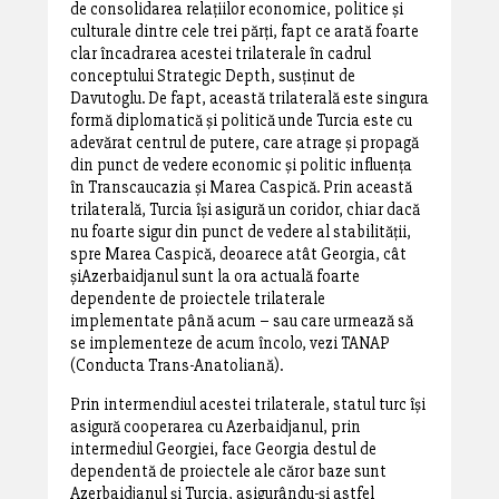
de consolidarea relațiilor economice, politice și
culturale dintre cele trei părți, fapt ce arată foarte
clar încadrarea acestei trilaterale în cadrul
conceptului Strategic Depth, susținut de
Davutoglu. De fapt, această trilaterală este singura
formă diplomatică și politică unde Turcia este cu
adevărat centrul de putere, care atrage și propagă
din punct de vedere economic și politic influența
în Transcaucazia și Marea Caspică. Prin această
trilaterală, Turcia își asigură un coridor, chiar dacă
nu foarte sigur din punct de vedere al stabilității,
spre Marea Caspică, deoarece atât Georgia, cât
șiAzerbaidjanul sunt la ora actuală foarte
dependente de proiectele trilaterale
implementate până acum – sau care urmează să
se implementeze de acum încolo, vezi TANAP
(Conducta Trans-Anatoliană).
Prin intermendiul acestei trilaterale, statul turc își
asigură cooperarea cu Azerbaidjanul, prin
intermediul Georgiei, face Georgia destul de
dependentă de proiectele ale căror baze sunt
Azerbaidjanul și Turcia, asigurându-și astfel