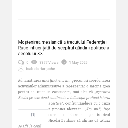
Moștenirea mesianică a trecutului Federației
Ruse influențată de sceptrul gândirii politice a
secolului XX
0
3377 Views
1 May 2025
Isabela Harțuche
Administrarea unui ținut enorm, precum și coordonarea
activităților administrative a reprezentat o sarcină grea
pentru cei aflați la conducere, mai ales că „
așezarea
Rusiei pe cele două continente a influențat profund istoria
acesteia”
,
confruntându-se cu o criza
a propriei identități: „
Kto mî?”,
fapt
care l-a determinat pe istoricul
[1]
Nicolai Berdiaev să afirme că
„Rusia
se află la confl