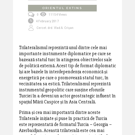
ORIENTUL EXTINS
0
11154 Views
4 February 2017
Cercet. drd. Vlad A. Crișan
Trilateralismul reprezintă unul dintre cele mai
importante instrumente diplomatice pe care se
bazează statul turc în atingerea obiectivelor sale
de politică externă. Acest tip de format diplomatic
își are bazele în interdependența economică și
energetică pe care o promovează statul turc, în
vecinătatea sa estică. Trilateralismul reprezintă
instrumentul geopolitic care susține eforurile
Turciei în a deveni un actor geostrategic influent în
spațiul Mării Caspice și în Asia Centrală.
Prima și cea mai importantă dintre aceste
Trilaterale inițiate și puse în practică de Turcia
este reprezentată de formatul Turcia – Georgia –
Azerbaidjan. Această trilaterală este cea mai