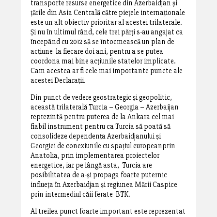
transporte resurse energetice din Azerbaidjan și
țările din Asia Centrală către piețele internaționale
este un alt obiectiv prioritar al acestei trilaterale.
Și nu în ultimul rând, cele trei părți s-au angajat ca
începând cu 2012 să se întocmească un plan de
acțiune la fiecare doi ani, pentru a se putea
coordona mai bine acțiunile statelor implicate.
Cam acestea ar fi cele mai importante puncte ale
acestei Declarații.
Din punct de vedere geostrategic și geopolitic,
această trilaterală Turcia – Georgia – Azerbaijan
reprezintă pentru puterea de la Ankara cel mai
fiabil instrument pentru ca Turcia să poată să
consolideze dependența Azerbaidjanului și
Georgiei de conexiunile cu spațiul europeanprin
Anatolia, prin implementarea proiectelor
energetice, iar pe lângă asta, Turcia are
posibilitatea de a-și propaga foarte puternic
influeța în Azerbaidjan și regiunea Mării Caspice
prin intermediul căii ferate BTK.
Al treilea punct foarte important este reprezentat